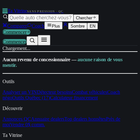
Ta Vitrine
SANS PRESSION · QC
Chercher
Comparer
Coach
Plus
Sombre
EN
Commencer
Commencer
Chargement...
Aucun revenu de concessionnaire —
aucune raison de vous
mentir.
Outils
Analyser un VIN
Détecteur besoins
Combat véhicules
Coach
négo
Outils Québec (17)
Calculateur financement
Découvrir
Annonces QC
Annuaire dealers
Top dealers honnêtes
Près de
moi
Vendre 0$ comm.
Ta Vitrine