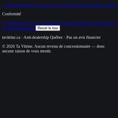
À propos
Blog
Nos sources
Espace presse
Nous contacter
Mon compte
Conformité
Confidentialité (Loi 25)
Conditions d'utilisation
Mentions légales
Pour
les concessionnaires
Revoir le tour
tavitrine.ca
· Anti-dealership Québec · Pas un avis financier
© 2026 Ta Vitrine. Aucun revenu de concessionnaire — donc
aucune raison de vous mentir.