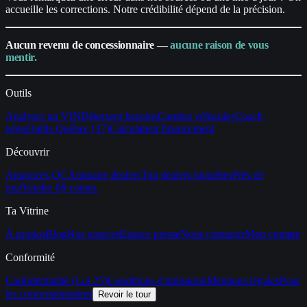
accueille les corrections.
Notre crédibilité dépend de la précision.
Aucun revenu de concessionnaire —
aucune raison de vous
mentir.
Outils
Analyser un VIN
Détecteur besoins
Combat véhicules
Coach
négo
Outils Québec (17)
Calculateur financement
Découvrir
Annonces QC
Annuaire dealers
Top dealers honnêtes
Près de
moi
Vendre 0$ comm.
Ta Vitrine
À propos
Blog
Nos sources
Espace presse
Nous contacter
Mon compte
Conformité
Confidentialité (Loi 25)
Conditions d'utilisation
Mentions légales
Pour
les concessionnaires
Revoir le tour