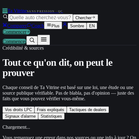
Ta Vitrine
SANS PRESSION · QC
Chercher
Comparer
Coach
Plus
Sombre
EN
Commencer
Commencer
Crédibilité & sources
Tout ce qu'on dit,
on peut le
prouver
Chaque conseil de Ta Vitrine est basé sur une loi, une étude ou une
source publique vérifiable. Pas de blabla, pas d'opinion — juste des
faits que vous pouvez vérifier vous-même.
Vos droits LPC
Frais expliqués
Tactiques de dealers
Signaux d'alarme
Statistiques
Chargement...
Vous remarquez une erreur dans nos sources ou une info à jour ?
On