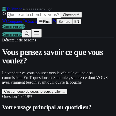
Ta Vitrine
SANS PRESSION · QC
Chercher
Comparer
Coach
Plus
Sombre
EN
Commencer
Commencer
Détecteur de besoins
Vous pensez savoir ce que
vous
voulez?
Le vendeur va vous pousser vers le véhicule qui paie sa
commission. En
11
questions et 3 minutes, sachez ce dont VOUS
avez vraiment besoin avant qu'il ouvre la bouche.
C'est un coup de cœur, je veux y aller →
Question
1
/
11
9
%
Votre usage principal au quotidien?