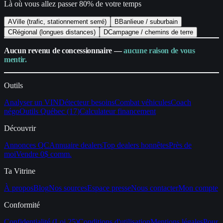
Là où vous allez passer 80% de votre temps
A
Ville (trafic, stationnement serré)
B
Banlieue / suburbain
C
Régional (longues distances)
D
Campagne / chemins de terre
Aucun revenu de concessionnaire —
aucune raison de vous
mentir.
Outils
Analyser un VIN
Détecteur besoins
Combat véhicules
Coach
négo
Outils Québec (17)
Calculateur financement
Découvrir
Annonces QC
Annuaire dealers
Top dealers honnêtes
Près de
moi
Vendre 0$ comm.
Ta Vitrine
À propos
Blog
Nos sources
Espace presse
Nous contacter
Mon compte
Conformité
Confidentialité (Loi 25)
Conditions d'utilisation
Mentions légales
Pour