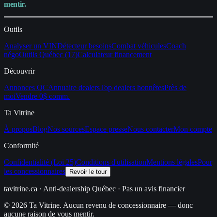
mentir.
Outils
Analyser un VIN
Détecteur besoins
Combat véhicules
Coach
négo
Outils Québec (17)
Calculateur financement
Découvrir
Annonces QC
Annuaire dealers
Top dealers honnêtes
Près de
moi
Vendre 0$ comm.
Ta Vitrine
À propos
Blog
Nos sources
Espace presse
Nous contacter
Mon compte
Conformité
Confidentialité (Loi 25)
Conditions d'utilisation
Mentions légales
Pour
les concessionnaires
Revoir le tour
tavitrine.ca
· Anti-dealership Québec · Pas un avis financier
© 2026 Ta Vitrine. Aucun revenu de concessionnaire — donc
aucune raison de vous mentir.