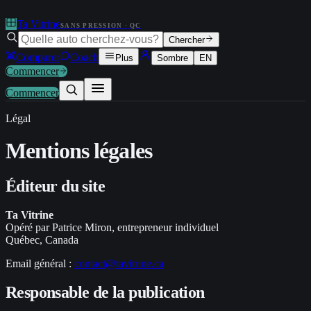
Ta Vitrine
SANS PRESSION · QC
Chercher
Comparer
Coach
Plus
Sombre
EN
Commencer
Commencer
Légal
Mentions
légales
Éditeur du site
Ta Vitrine
Opéré par Patrice Miron, entrepreneur individuel
Québec, Canada
Email général :
contact@tavitrine.ca
Responsable de la publication