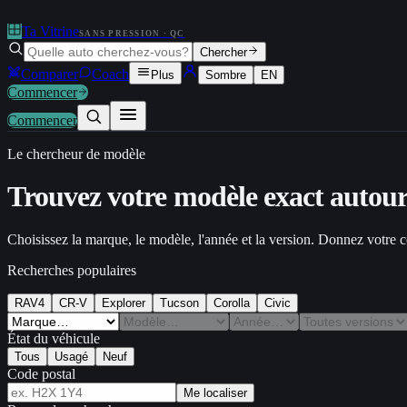
Ta Vitrine
SANS PRESSION · QC
Chercher
Comparer
Coach
Plus
Sombre
EN
Commencer
Commencer
Le chercheur de modèle
Trouvez votre
modèle exact
autour
Choisissez la marque, le modèle, l'année et la version. Donnez votre 
Recherches populaires
RAV4
CR-V
Explorer
Tucson
Corolla
Civic
État du véhicule
Tous
Usagé
Neuf
Code postal
Me localiser