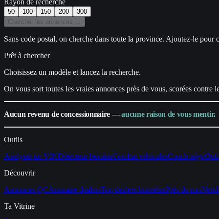
Rayon de recherche
50
100
150
200
300
Chercher les annonces →
Sans code postal, on cherche dans toute la province. Ajoutez-le pour c
Prêt à chercher
Choisissez un modèle et lancez la recherche.
On vous sort toutes les vraies annonces près de vous, scorées contre 
Aucun revenu de concessionnaire —
aucune raison de vous mentir.
Outils
Analyser un VIN
Détecteur besoins
Combat véhicules
Coach négo
Outi
Découvrir
Annonces QC
Annuaire dealers
Top dealers honnêtes
Près de moi
Vend
Ta Vitrine