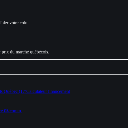
ibler votre coin.
le prix du marché québécois.
ls Québec (17)
Calculateur financement
re 0$ comm.