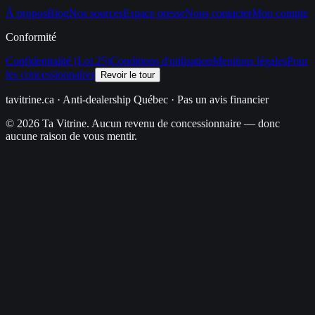
À propos
Blog
Nos sources
Espace presse
Nous contacter
Mon compte
Conformité
Confidentialité (Loi 25)
Conditions d'utilisation
Mentions légales
Pour
les concessionnaires
Revoir le tour
tavitrine.ca
· Anti-dealership Québec · Pas un avis financier
© 2026 Ta Vitrine. Aucun revenu de concessionnaire — donc
aucune raison de vous mentir.