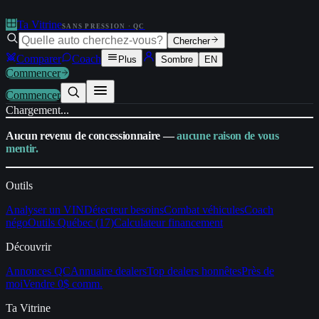
Ta Vitrine
SANS PRESSION · QC
Chercher
Comparer
Coach
Plus
Sombre
EN
Commencer
Commencer
Chargement...
Aucun revenu de concessionnaire —
aucune raison de vous
mentir.
Outils
Analyser un VIN
Détecteur besoins
Combat véhicules
Coach
négo
Outils Québec (17)
Calculateur financement
Découvrir
Annonces QC
Annuaire dealers
Top dealers honnêtes
Près de
moi
Vendre 0$ comm.
Ta Vitrine