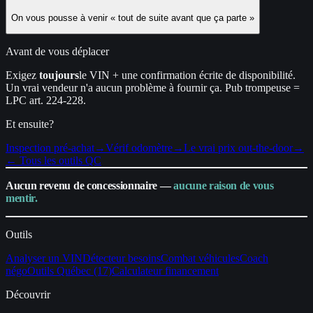
On vous pousse à venir « tout de suite avant que ça parte »
Avant de vous déplacer
Exigez
toujours
le VIN + une confirmation écrite de disponibilité.
Un vrai vendeur n'a aucun problème à fournir ça. Pub trompeuse =
LPC art. 224-228.
Et ensuite?
Inspection pré-achat
→
Vérif odomètre
→
Le vrai prix out-the-door
→
← Tous les outils QC
Aucun revenu de concessionnaire —
aucune raison de vous
mentir.
Outils
Analyser un VIN
Détecteur besoins
Combat véhicules
Coach
négo
Outils Québec (17)
Calculateur financement
Découvrir