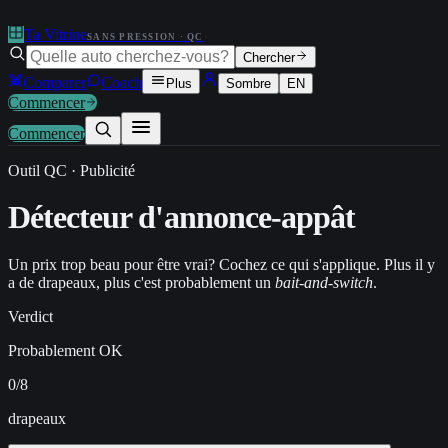
Ta Vitrine
SANS PRESSION · QC
Chercher
Comparer
Coach
Plus
Sombre
EN
Commencer
Commencer
Outil QC · Publicité
Détecteur
d'annonce-appât
Un prix trop beau pour être vrai? Cochez ce qui s'applique. Plus il y
a de drapeaux, plus c'est probablement un
bait-and-switch
.
Verdict
Probablement OK
0
/8
drapeaux