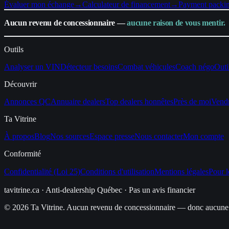
Évaluer mon échange
→
Calculateur de financement
→
Payment packi
Aucun revenu de concessionnaire —
aucune raison de vous mentir.
Outils
Analyser un VIN
Détecteur besoins
Combat véhicules
Coach négo
Outi
Découvrir
Annonces QC
Annuaire dealers
Top dealers honnêtes
Près de moi
Vend
Ta Vitrine
À propos
Blog
Nos sources
Espace presse
Nous contacter
Mon compte
Conformité
Confidentialité (Loi 25)
Conditions d'utilisation
Mentions légales
Pour l
tavitrine.ca
· Anti-dealership Québec · Pas un avis financier
© 2026 Ta Vitrine. Aucun revenu de concessionnaire — donc aucune 