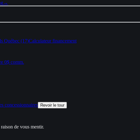
ng
→
ls Québec (17)
Calculateur financement
re 0$ comm.
es concessionnaires
Revoir le tour
raison de vous mentir.