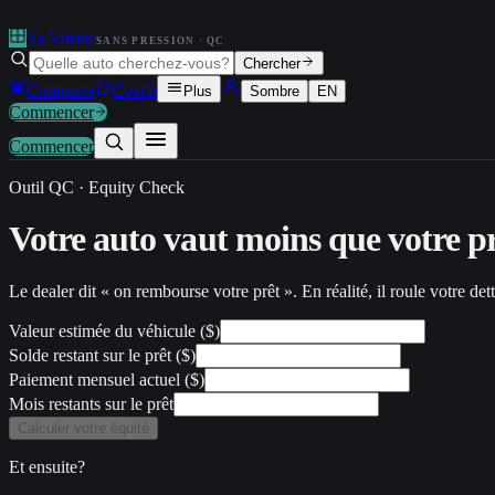
Ta Vitrine
SANS PRESSION · QC
Chercher
Comparer
Coach
Plus
Sombre
EN
Commencer
Commencer
Outil QC · Equity Check
Votre auto vaut
moins que votre p
Le dealer dit « on rembourse votre prêt ». En réalité, il roule votre d
Valeur estimée du véhicule ($)
Solde restant sur le prêt ($)
Paiement mensuel actuel ($)
Mois restants sur le prêt
Calculer votre équité
Et ensuite?