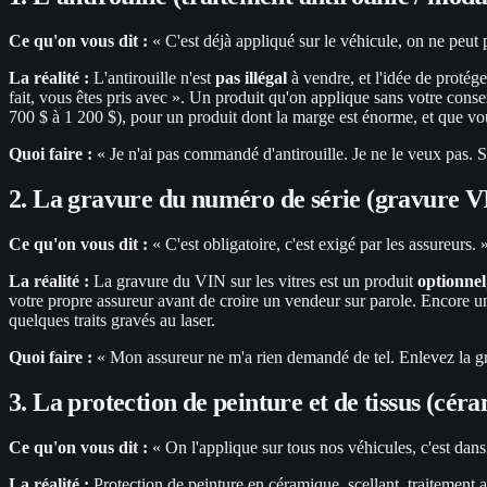
Ce qu'on vous dit :
« C'est déjà appliqué sur le véhicule, on ne peut p
La réalité :
L'antirouille n'est
pas illégal
à vendre, et l'idée de protége
fait, vous êtes pris avec ». Un produit qu'on applique sans votre con
700 $ à 1 200 $), pour un produit dont la marge est énorme, et que vou
Quoi faire :
« Je n'ai pas commandé d'antirouille. Je ne le veux pas. Si
2. La gravure du numéro de série (gravure VI
Ce qu'on vous dit :
« C'est obligatoire, c'est exigé par les assureurs. 
La réalité :
La gravure du VIN sur les vitres est un produit
optionnel
votre propre assureur avant de croire un vendeur sur parole. Encore une
quelques traits gravés au laser.
Quoi faire :
« Mon assureur ne m'a rien demandé de tel. Enlevez la gra
3. La protection de peinture et de tissus (cér
Ce qu'on vous dit :
« On l'applique sur tous nos véhicules, c'est dans 
La réalité :
Protection de peinture en céramique, scellant, traitement an