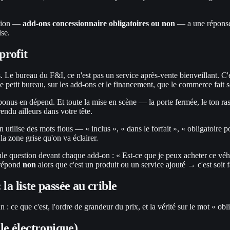
stion —
add-ons concessionnaire obligatoires ou non
— a une réponse 
se.
profit
s. Le bureau du F&I, ce n'est pas un service après-vente bienveillant. C'
petit bureau, sur les add-ons et le financement, que le commerce fait s
onus en dépend. Et toute la mise en scène — la porte fermée, le ton rass
endu ailleurs dans votre tête.
 utilise des mots flous — « inclus », « dans le forfait », « obligatoire 
la zone grise qu'on va éclairer.
le question devant chaque add-on : « Est-ce que je peux acheter ce vé
s répond
non
alors que c'est un produit ou un service ajouté → c'est soit f
la liste passée au crible
: ce que c'est, l'ordre de grandeur du prix, et la vérité sur le mot « obli
ule électronique)