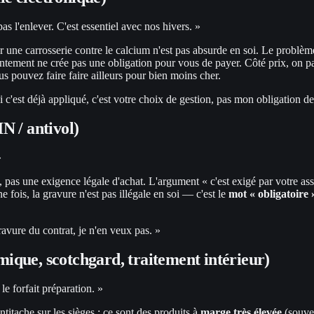
as l'enlever. C'est essentiel avec nos hivers. »
r une carrosserie contre le calcium n'est pas absurde en soi. Le problème
sentement ne crée pas une obligation pour vous de payer. Côté prix, on 
s pouvez faire faire ailleurs pour bien moins cher.
 c'est déjà appliqué, c'est votre choix de gestion, pas mon obligation de
N / antivol)
»
, pas une exigence légale d'achat. L'argument « c'est exigé par votre as
 fois, la gravure n'est pas illégale en soi — c'est le
mot « obligatoire 
vure du contrat, je n'en veux pas. »
amique, scotchgard, traitement intérieur)
le forfait préparation. »
titache sur les sièges : ce sont des produits à
marge très élevée
(souve