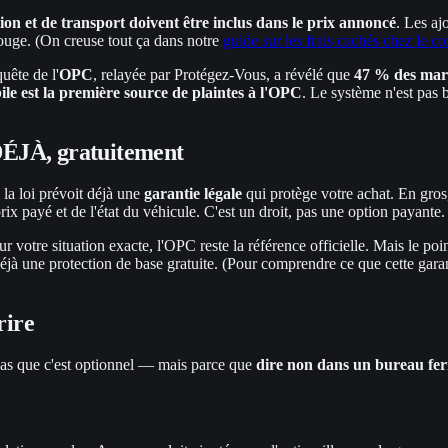
ion et de transport doivent être inclus dans le prix annoncé
. Les ajo
rouge. (On creuse tout ça dans notre
guide sur les frais cachés chez le 
ête de l'
OPC
, relayée par Protégez-Vous, a révélé que
47 % des marc
le est la première source de plaintes à l'OPC
. Le système n'est pas 
 DÉJÀ, gratuitement
la loi prévoit déjà une
garantie légale
qui protège votre achat. En gros
x payé et de l'état du véhicule. C'est un droit, pas une option payante.
our votre situation exacte, l'OPC reste la référence officielle. Mais le 
éjà une protection de base gratuite. (Pour comprendre ce que cette gar
rire
t pas que c'est optionnel — mais parce que
dire non dans un bureau ferm