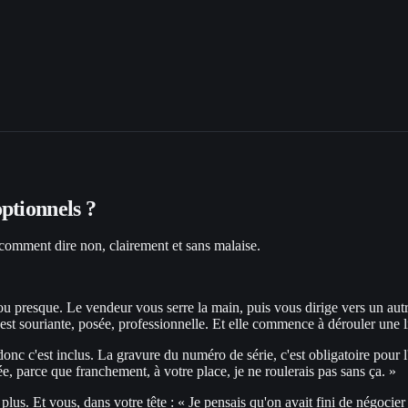
ptionnels ?
i comment dire non, clairement et sans malaise.
ou presque. Le vendeur vous serre la main, puis vous dirige vers un autr
t souriante, posée, professionnelle. Et elle commence à dérouler une li
e, donc c'est inclus. La gravure du numéro de série, c'est obligatoire pou
gée, parce que franchement, à votre place, je ne roulerais pas sans ça. »
 plus. Et vous, dans votre tête : « Je pensais qu'on avait fini de négoci