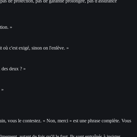
, pas de protection, pas de garantie prolongée, pas d'assurance
tion. »
 où c'est exigé, sinon on l'enlève. »
l des deux ? »
 »
main, vous le contestez. « Non, merci » est une phrase complète. Vous
ement, autant de fois qu'il le faut. Ils sont entraînés à insister.