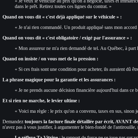
« Je veux le véhicule au prix qu'on a négocié, taxes et immatricu
dans le prêt. Retirez toutes ces lignes du contrat. »
Quand on vous dit « c'est déjà appliqué sur le véhicule » :
« Je n'ai rien commandé. Un produit appliqué sans mon accord ne
Quand on vous dit « c'est obligatoire / exigé par l'assurance » :
« Mon assureur ne m'a rien demandé de tel. Au Québec, à part les 
Quand on insiste / on vous met de la pression :
« Si ces frais sont une condition pour acheter, ils auraient dû êt
La phrase magique pour la garantie et les assurances :
« Je ne prends aucune décision financière aujourd'hui dans ce bur
Et si rien ne marche, le levier ultime :
« Voici ma règle : le prix qu'on a convenu, taxes en sus, sinon je 
Demandez
toujours la facture finale détaillée par écrit, AVANT de
n'avez pas à vous justifier, à argumenter le bien-fondé de l'antirouille, 
Le réflexe Ta Vitrine
: le rapport de force ne se joue pas sur vo