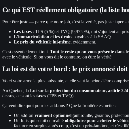
Ce qui EST réellement obligatoire (la liste hon
Pour être juste — parce que notre job, c'est la vérité, pas juste taper s
Les taxes
: TPS (5 %) et TVQ (9,975 %), qui s'ajoutent au prix
L'immatriculation et les droits
payables à la SAAQ.
Le prix du véhicule lui-même
, évidemment.
C'est essentiellement tout.
Tout le reste qu'on vous présente dans l
avec le véhicule. Si on vous dit le contraire, on étire la vérité.
La loi est de votre bord : le prix annoncé 
Voici votre arme la plus puissante, et elle vaut la peine d'être comprise
Au Québec, la
Loi sur la protection du consommateur, article 224 
dessus, ce sont les
taxes
(TPS et TVQ).
Ça veut dire quoi pour les add-ons ? Que la frontière est nette :
Un add-on
vraiment optionnel
(antirouille, garantie, protectio
Un frais qui serait en réalité
obligatoire pour acheter le véhic
facturer en surplus après coup, c'est un prix-fantôme, et c'est ill