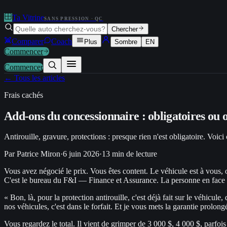
Ta Vitrine
SANS PRESSION · QC
Chercher
Comparer
Coach
Plus
Sombre
EN
Commencer
Commencer
← Tous les articles
Frais cachés
Add-ons du concessionnaire : obligatoires ou o
Antirouille, gravure, protections : presque rien n'est obligatoire. Voic
Par
Patrice Miron
·
6 juin 2026
·
13
min de lecture
Vous avez négocié le prix. Vous êtes content. Le véhicule est à vous, 
C'est le bureau du F&I — Finance et Assurance. La personne en face es
« Bon, là, pour la protection antirouille, c'est déjà fait sur le véhicul
nos véhicules, c'est dans le forfait. Et je vous mets la garantie prolon
Vous regardez le total. Il vient de grimper de 3 000 $, 4 000 $, parfois