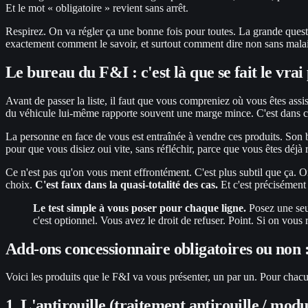
Et le mot « obligatoire » revient sans arrêt.
Respirez. On va régler ça une bonne fois pour toutes. La grande que
exactement comment le savoir, et surtout comment dire non sans malai
Le bureau du F&I : c'est là que se fait le vrai 
Avant de passer la liste, il faut que vous compreniez où vous êtes assi
du véhicule lui-même rapporte souvent une marge mince. C'est dans ce 
La personne en face de vous est entraînée à vendre ces produits. Son b
pour que vous disiez oui vite, sans réfléchir, parce que vous êtes déjà r
Ce n'est pas qu'on vous ment effrontément. C'est plus subtil que ça. On
choix.
C'est faux dans la quasi-totalité des cas.
Et c'est précisément 
Le test simple à vous poser pour chaque ligne.
Posez une seu
c'est optionnel. Vous avez le droit de refuser. Point. Si on vou
Add-ons concessionnaire obligatoires ou non : 
Voici les produits que le F&I va vous présenter, un par un. Pour chacun 
1. L'antirouille (traitement antirouille / mod