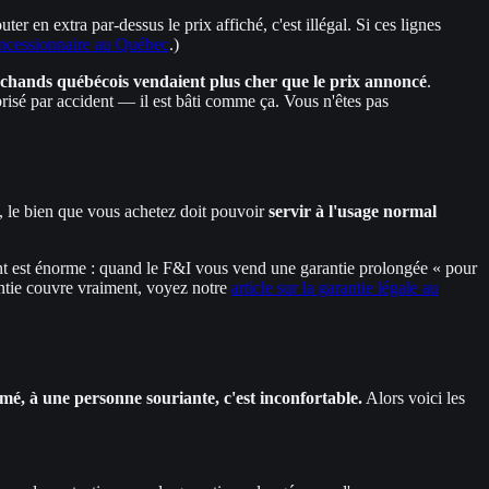
uter en extra par-dessus le prix affiché, c'est illégal. Si ces lignes
concessionnaire au Québec
.)
hands québécois vendaient plus cher que le prix annoncé
.
brisé par accident — il est bâti comme ça. Vous n'êtes pas
, le bien que vous achetez doit pouvoir
servir à l'usage normal
point est énorme : quand le F&I vous vend une garantie prolongée « pour
antie couvre vraiment, voyez notre
article sur la garantie légale au
é, à une personne souriante, c'est inconfortable.
Alors voici les