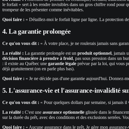
le forfait » sert à les rendre invisibles dans un gros chiffre rond pou
trompeur de les présenter comme inévitables.
Quoi faire :
« Détaillez-moi le forfait ligne par ligne. La protection de p
4. La garantie prolongée
Ce qu'on vous dit :
« À votre place, je ne roulerais jamais sans gara
La réalité :
La garantie prolongée est un
produit optionnel
, jamais 
décision financière à prendre à froid
, pas sous pression dans un bur
: il existe au Québec une
garantie légale
prévue par la loi, qui vous p
déjà gratuitement (on en parle plus bas).
Quoi faire :
« Je ne décide pas d'une garantie aujourd'hui. Donnez-moi l
5. L'assurance-vie et l'assurance-invalidité su
Ce qu'on vous dit :
« Pour quelques dollars par semaine, si jamais il v
La réalité :
C'est une
assurance optionnelle
glissée dans le financeme
sur la durée du prêt, avec des conditions et des exclusions serrées. Vo
Quoi faire :
« Aucune assurance dans le prêt. Je gère mon assurance-