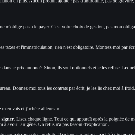
lation en plus. Aucun produit ajouté : pas d'antirouille, pas de gravure
 m'oblige pas à le payer. C'est votre choix de gestion, pas mon obliga
taxes et l'immatriculation, rien n'est obligatoire. Montrez-moi par écrit
re dans le prix annoncé. Sinon, ils sont optionnels et je les refuse. Leque
eau. Donnez-moi tous les contrats par écrit, je les lis chez moi à froid.
m'en vais et j'achète ailleurs. »
 signer
. Lisez chaque ligne. Tout ce qui apparaît après la poignée de 
ni à avoir l'air gêné. Un refus n'a pas besoin d'explication.
tre connaissance des produits. Il se joue sur votre capacité à dire non calm