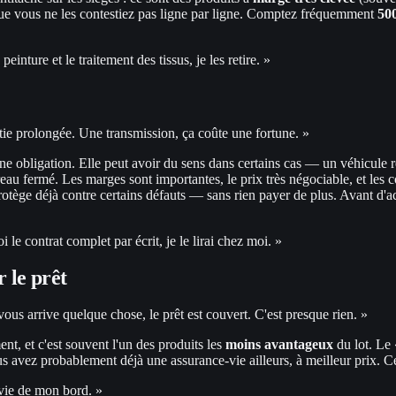
r que vous ne les contestiez pas ligne par ligne. Comptez fréquemment
500
einture et le traitement des tissus, je les retire. »
ntie prolongée. Une transmission, ça coûte une fortune. »
une obligation. Elle peut avoir du sens dans certains cas — un véhicule
eau fermé. Les marges sont importantes, le prix très négociable, et les c
rotège déjà contre certains défauts — sans rien payer de plus. Avant d'
e contrat complet par écrit, je le lirai chez moi. »
r le prêt
ous arrive quelque chose, le prêt est couvert. C'est presque rien. »
nt, et c'est souvent l'un des produits les
moins avantageux
du lot. Le 
us avez probablement déjà une assurance-vie ailleurs, à meilleur prix. C
vie de mon bord. »