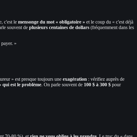
, c'est le
mensonge du mot « obligatoire »
et le coup du « c'est déjà
parle souvent de
plusieurs centaines de dollars
(fréquemment dans les
 payer. »
sureur » est presque toujours une
exagération
: vérifiez auprès de
» qui est le problème
. On parle souvent de
100 $ à 300 $
pour
nt 70-80 %), et
rien ne vous oblige à les prendre
. Le truc du « dans