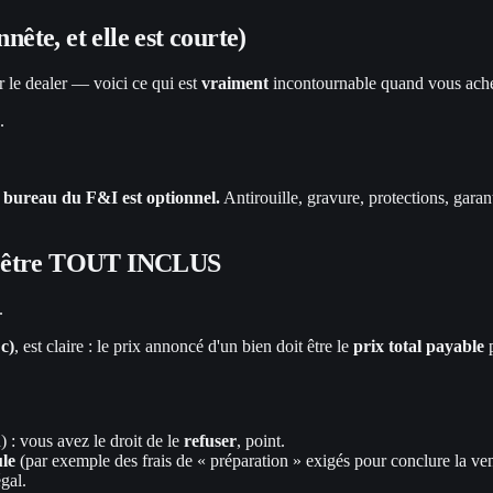
nête, et elle est courte)
ur le dealer — voici ce qui est
vraiment
incontournable quand vous ache
.
e bureau du F&I est optionnel.
Antirouille, gravure, protections, garant
doit être TOUT INCLUS
.
c)
, est claire : le prix annoncé d'un bien doit être le
prix total payable
p
n) : vous avez le droit de le
refuser
, point.
ule
(par exemple des frais de « préparation » exigés pour conclure la vent
égal.