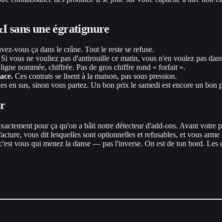
&I sans une égratignure
ez-vous ça dans le crâne. Tout le reste se refuse.
. Si vous ne vouliez pas d'antirouille ce matin, vous n'en voulez pas dan
igne nommée, chiffrée. Pas de gros chiffre rond « forfait ».
ace.
Ces contrats se lisent à la maison, pas sous pression.
xes en sus, sinon vous partez. Un bon prix le samedi est encore un bon pr
er
exactement pour ça qu'on a bâti notre détecteur d'add-ons. Avant votre pr
re facture, vous dit lesquelles sont optionnelles et refusables, et vous 
c'est vous qui menez la danse — pas l'inverse. On est de ton bord. Les 