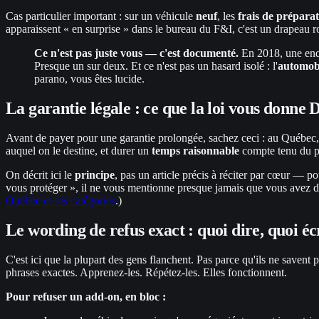
Cas particulier important : sur un véhicule
neuf
, les
frais de préparat
apparaissent « en surprise » dans le bureau du F&I, c'est un drapeau 
Ce n'est pas juste vous — c'est documenté.
En 2018, une enqu
Presque un sur deux. Et ce n'est pas un hasard isolé : l'
automobi
parano, vous êtes lucide.
La garantie légale : ce que la loi vous donne
Avant de payer pour une garantie prolongée, sachez ceci : au Québec, 
auquel on le destine, et durer un
temps raisonnable
compte tenu du pri
On décrit ici le
principe
, pas un article précis à réciter par cœur — p
vous protéger », il ne vous mentionne presque jamais que vous avez d
Québec et ses catégories
.)
Le wording de refus exact : quoi dire, quoi éc
C'est ici que la plupart des gens flanchent. Pas parce qu'ils ne saven
phrases exactes. Apprenez-les. Répétez-les. Elles fonctionnent.
Pour refuser un add-on, en bloc :