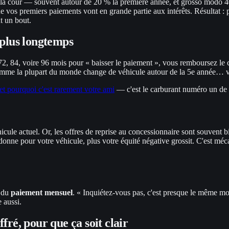
e la cour — souvent autour de 20 % la première année, et grosso modo 4
 que vos premiers paiements vont en grande partie aux intérêts. Résultat
t un bout.
 plus longtemps
72, 84, voire 96 mois pour « baisser le paiement », vous remboursez le
omme la plupart du monde change de véhicule autour de la 5e année… vou
et pourquoi c'est rarement votre ami
— c'est le carburant numéro un de l
cule actuel. Or, les offres de reprise au concessionnaire sont souvent bi
 donne pour votre véhicule, plus votre équité négative grossit. C'est mé
e du
paiement mensuel
. « Inquiétez-vous pas, c'est presque le même mon
 aussi.
fré, pour que ça soit clair