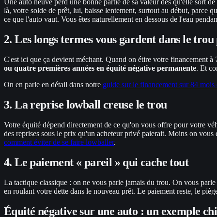
Une auto neuve perd une bonne partie de sa valeur dès qu'elle sort d
là, votre solde de prêt, lui, baisse lentement, surtout au début, parce
ce que l'auto vaut. Vous êtes naturellement en dessous de l'eau pendan
2. Les longs termes vous gardent dans le trou
C'est ici que ça devient méchant. Quand on étire votre financement à 
ou quatre premières années en équité négative permanente
. Et c
On en parle en détail dans notre
guide sur le financement sur 84 mois 
3. La reprise lowball creuse le trou
Votre équité dépend directement de ce qu'on vous offre pour votre véhi
des reprises sous le prix qu'un acheteur privé paierait. Moins on vous
comment éviter de se faire lowballer
.
4. Le paiement « pareil » qui cache tout
La tactique classique : on ne vous parle jamais du trou. On vous parl
en roulant votre dette dans le nouveau prêt. Le paiement reste, le piège
Équité négative sur une auto : un exemple chif