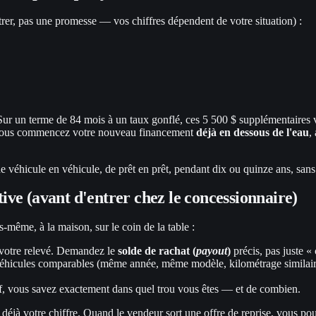
strer, pas une promesse — vos chiffres dépendent de votre situation) :
Sur un terme de 84 mois à un taux gonflé, ces 5 500 $ supplémentaires
— vous commencez votre nouveau financement
déjà en dessous de l'eau
,
véhicule en véhicule, de prêt en prêt, pendant dix ou quinze ans, sans 
ve (avant d'entrer chez le concessionnaire)
-même, à la maison, sur le coin de la table :
 votre relevé. Demandez le
solde de rachat (
payout
)
précis, pas juste « 
hicules comparables (même année, même modèle, kilométrage similaire
if, vous savez exactement dans quel trou vous êtes — et de combien.
déjà votre chiffre. Quand le vendeur sort une offre de reprise, vous pouv