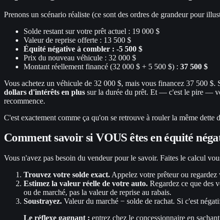
Prenons un scénario réaliste (ce sont des ordres de grandeur pour illu
Solde restant sur votre prêt actuel : 19 000 $
Valeur de reprise offerte : 13 500 $
Équité négative à combler : -5 500 $
Prix du nouveau véhicule : 32 000 $
Montant réellement financé (32 000 $ + 5 500 $) :
37 500 $
Vous achetez un véhicule de 32 000 $, mais vous financez 37 500 $. 
dollars d'intérêts en plus
sur la durée du prêt. Et — c'est le pire 
recommence.
C'est exactement comme ça qu'on se retrouve à rouler la même dette de 
Comment savoir si VOUS êtes en équité négati
Vous n'avez pas besoin du vendeur pour le savoir. Faites le calcul vous
Trouvez votre solde exact.
Appelez votre prêteur ou regardez
Estimez la valeur réelle de votre auto.
Regardez ce que des vé
ou de marché, pas la valeur de reprise au rabais.
Soustrayez.
Valeur du marché − solde de rachat. Si c'est négat
Le réflexe gagnant :
entrez chez le concessionnaire en sachant 