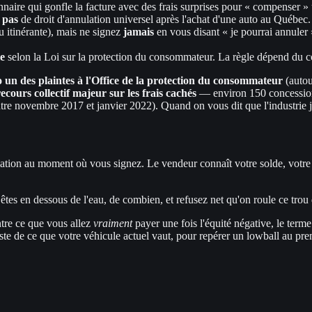
onnaire qui gonfle la facture avec des frais surprises pour « compenser »
e
pas
de droit d'annulation universel après l'achat d'une auto au Québec
 itinérante), mais ne signez
jamais
en vous disant « je pourrai annuler
le
selon la Loi sur la protection du consommateur. La règle dépend du cont
 un des plaintes à l'Office de la protection du consommateur
(autou
recours collectif majeur sur les frais cachés
— environ 150 concessionn
ntre novembre 2017 et janvier 2022). Quand on vous dit que l'industrie jo
ation au moment où vous signez. Le vendeur connaît votre solde, votre v
êtes en dessous de l'eau, de combien, et refusez net qu'on roule ce trou 
tre ce que vous allez
vraiment
payer une fois l'équité négative, le term
ste de ce que votre véhicule actuel vaut, pour repérer un lowball au pr