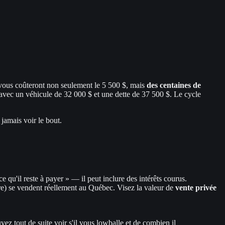
 vous coûteront non seulement le 5 500 $, mais
des centaines de
 avec un véhicule de 32 000 $ et une dette de 37 500 $. Le cycle
jamais voir le bout.
ce qu'il reste à payer » — il peut inclure des intérêts courus.
) se vendent réellement au Québec. Visez la valeur de
vente privée
ez tout de suite voir s'il vous lowballe et de combien il