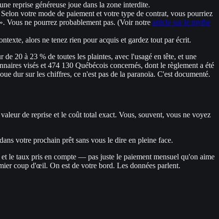
 une reprise généreuse joue dans la zone interdite.
. Selon votre mode de paiement et votre type de contrat, vous pourriez
 ». Vous ne pourrez probablement pas. (Voir notre
article sur le mythe
exte, alors ne tenez rien pour acquis et gardez tout par écrit.
r de 20 à 23 % de toutes les plaintes, avec l'usagé en tête, et une
aires visés et 474 130 Québécois concernés, dont le règlement a été
ue dur sur les chiffres, ce n'est pas de la paranoïa. C'est documenté.
aleur de reprise et le coût total exact. Vous, souvent, vous ne voyez
dans votre prochain prêt sans vous le dire en pleine face.
e et le taux pris en compte — pas juste le paiement mensuel qu'on aime
emier coup d'œil. On est de votre bord. Les données parlent.