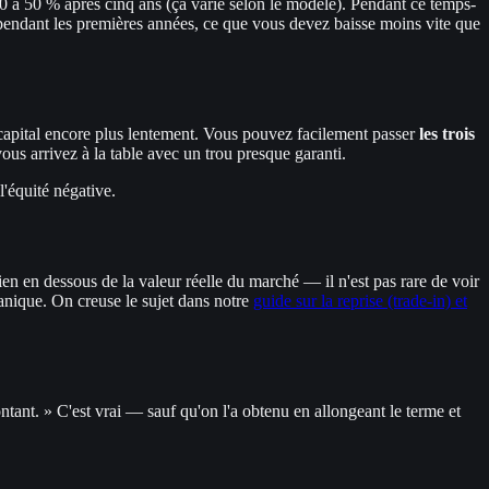
0 à 50 % après cinq ans (ça varie selon le modèle). Pendant ce temps-
 : pendant les premières années, ce que vous devez baisse moins vite que
 capital encore plus lentement. Vous pouvez facilement passer
les trois
s arrivez à la table avec un trou presque garanti.
'équité négative.
en en dessous de la valeur réelle du marché — il n'est pas rare de voir
canique. On creuse le sujet dans notre
guide sur la reprise (trade-in) et
tant. » C'est vrai — sauf qu'on l'a obtenu en allongeant le terme et