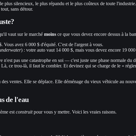
e le plus silencieux, le plus répandu et le plus coûteux de toute l'indus
tout, sans détour.
juste?
 qu'il vaut sur le marché
moins
ce que vous devez encore dessus à la ba
. Vous avez 6 000 $ d'équité. C'est de l'argent à vous.
underwater
) : votre auto vaut 14 000 $, mais vous devez encore 19 000
gative n'est pas une catastrophe en soi — c'est juste une phase normal
. Là, ce trou-là, il faut le combler. Et devinez qui se charge de le « ré
au des ventes. Elle se déplace. Elle déménage du vieux véhicule au nouv
s de l'eau
stème est
construit
pour vous y mettre. Voici les vraies raisons.