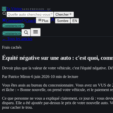
Ta Vitrine
SANS PRESSION · QC
Chercher
Comparer
Coach
Plus
Sombre
EN
Commencer
Commencer
← Tous les articles
Frais cachés
Équité négative sur une auto : c'est quoi, com
Devoir plus que la valeur de votre véhicule, c'est l'équité négative. Dét
Par
Patrice Miron
·
6 juin 2026
·
10
min de lecture
Vous êtes assis au bureau du concessionnaire. Vous avez un VUS de 20
et lâche : « Bonne nouvelle, on prend votre véhicule, et le paiement r
Ce que personne ne vous a expliqué clairement, ce jour-là : vous devi
disparu. Elle a été ajoutée par-dessus le prix de votre nouvelle auto. 
pour cacher le trou.