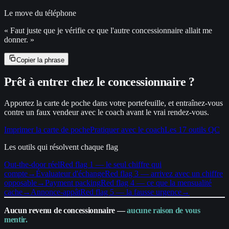
Le move du téléphone
«
Faut juste que je vérifie ce que l'autre concessionnaire allait me
donner.
»
Copier la phrase
Prêt à entrer chez le concessionnaire ?
Apportez la carte de poche dans votre portefeuille, et entraînez-vous
contre un faux vendeur avec le coach avant le vrai rendez-vous.
Imprimer la carte de poche
Pratiquer avec le coach
Les 17 outils QC
Les outils qui résolvent chaque flag
Out-the-door réel
Red flag 1 — le seul chiffre qui
compte
→
Évaluateur d'échange
Red flag 3 — arrivez avec un chiffre
opposable
→
Payment packing
Red flag 4 — ce que la mensualité
cache
→
Annonce-appât
Red flag 5 — la fausse urgence
→
Aucun revenu de concessionnaire —
aucune raison de vous
mentir.