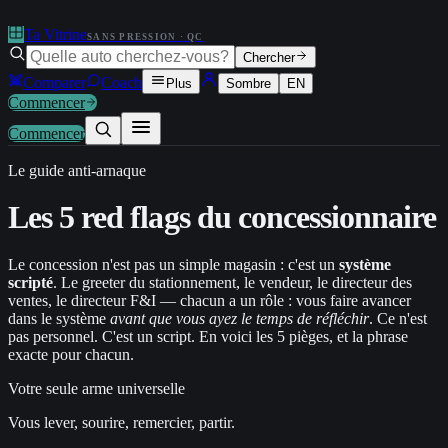
Ta Vitrine
SANS PRESSION · QC
Chercher
Comparer
Coach
Plus
Sombre
EN
Commencer
Commencer
Le guide anti-arnaque
Les 5 red flags du
concessionnaire
Le concession n'est pas un simple magasin : c'est un
système
scripté
. Le greeter du stationnement, le vendeur, le directeur des
ventes, le directeur F&I — chacun a un rôle : vous faire avancer
dans le système
avant que vous ayez le temps de réfléchir
. Ce n'est
pas personnel. C'est un script. En voici les 5 pièges, et la phrase
exacte pour chacun.
Votre seule arme universelle
Vous lever, sourire, remercier, partir.