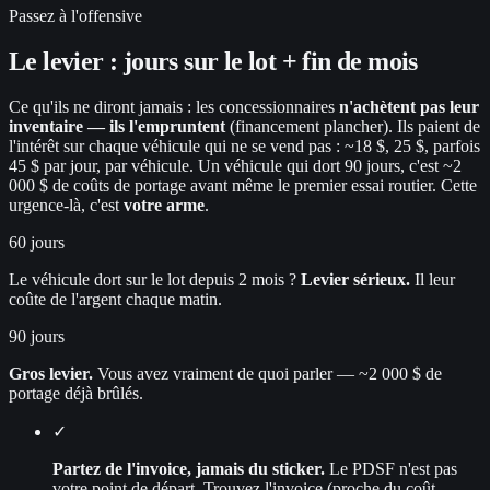
Passez à l'offensive
Le levier : jours sur le lot + fin de mois
Ce qu'ils ne diront jamais : les concessionnaires
n'achètent pas leur
inventaire — ils l'empruntent
(financement plancher). Ils paient de
l'intérêt sur chaque véhicule qui ne se vend pas : ~18 $, 25 $, parfois
45 $ par jour, par véhicule. Un véhicule qui dort 90 jours, c'est ~2
000 $ de coûts de portage avant même le premier essai routier. Cette
urgence-là, c'est
votre arme
.
60 jours
Le véhicule dort sur le lot depuis 2 mois ?
Levier sérieux.
Il leur
coûte de l'argent chaque matin.
90 jours
Gros levier.
Vous avez vraiment de quoi parler — ~2 000 $ de
portage déjà brûlés.
✓
Partez de l'invoice, jamais du sticker.
Le PDSF n'est pas
votre point de départ. Trouvez l'invoice (proche du coût