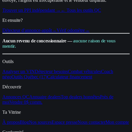
envoyé, l'argent est irrécupérable et le vendeur disparaît.
Trouver un PPI indépendant →
← Tous les outils QC
Et ensuite?
Détecteur d'annonce-appât
→
Vérif odomètre
→
Aucun revenu de concessionnaire —
aucune raison de vous
mentir.
Outils
Analyser un VIN
Détecteur besoins
Combat véhicules
Coach
négo
Outils Québec (17)
Calculateur financement
Découvrir
Annonces QC
Annuaire dealers
Top dealers honnêtes
Près de
moi
Vendre 0$ comm.
Ta Vitrine
À propos
Blog
Nos sources
Espace presse
Nous contacter
Mon compte