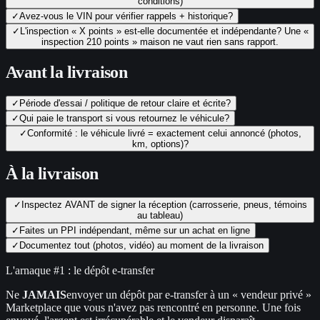
conditions)
✓
Avez-vous le VIN pour vérifier rappels + historique?
✓
L'inspection « X points » est-elle documentée et indépendante? Une «
inspection 210 points » maison ne vaut rien sans rapport.
Avant la livraison
✓
Période d'essai / politique de retour claire et écrite?
✓
Qui paie le transport si vous retournez le véhicule?
✓
Conformité : le véhicule livré = exactement celui annoncé (photos,
km, options)?
À la livraison
✓
Inspectez AVANT de signer la réception (carrosserie, pneus, témoins
au tableau)
✓
Faites un PPI indépendant, même sur un achat en ligne
✓
Documentez tout (photos, vidéo) au moment de la livraison
L'arnaque #1 : le dépôt e-transfer
Ne
JAMAIS
envoyer un dépôt par e-transfer à un « vendeur privé »
Marketplace que vous n'avez pas rencontré en personne. Une fois