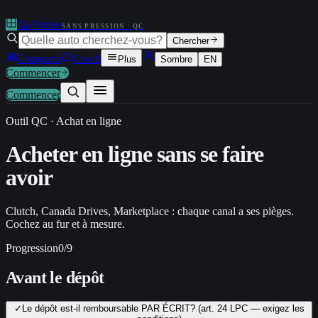
Ta Vitrine
SANS PRESSION · QC
Chercher
Comparer
Coach
Plus
Sombre
EN
Commencer
Commencer
Outil QC · Achat en ligne
Acheter en ligne
sans se faire
avoir
Clutch, Canada Drives, Marketplace : chaque canal a ses pièges.
Cochez au fur et à mesure.
Progression
0
/
9
Avant le dépôt
✓
Le dépôt est-il remboursable PAR ÉCRIT? (art. 24 LPC — exigez les