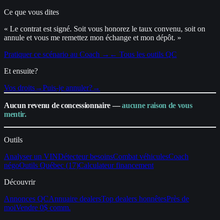
Ce que vous dites
« Le contrat est signé. Soit vous honorez le taux convenu, soit on
annule et vous me remettez mon échange et mon dépôt. »
Pratiquer ce scénario au Coach →
← Tous les outils QC
Et ensuite?
Vos droits
→
Puis-je annuler?
→
Aucun revenu de concessionnaire —
aucune raison de vous
mentir.
Outils
Analyser un VIN
Détecteur besoins
Combat véhicules
Coach
négo
Outils Québec (17)
Calculateur financement
Découvrir
Annonces QC
Annuaire dealers
Top dealers honnêtes
Près de
moi
Vendre 0$ comm.